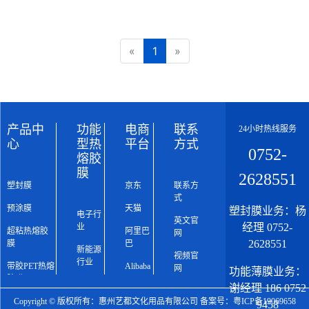
要配合覆膜机加热使用，能提高
印刷物表面的光泽度、耐用性和
«
1
立体感，清晰还原原印刷物的鲜
»
艳色彩，具有防水防尘防污染的
特…
产品中
功能
电商
联系
24小时热线服务
心
型热
平台
方式
0752-
熔胶
膜
2628551
塑封膜
京东
联系方
式
预涂膜
天猫
塑封膜业务：杨
电子行
英文官
经理 0752-
业
超粘热熔胶
阿里巴
网
2628551
膜
巴
新能源
视频官
行业
带胶PET热熔
Alibaba
网
功能薄膜业务：
胶膜
广告冲
谢经理 186 0752
印行业
功能型热熔
Copyright © 版权所有：惠州艺都文化用品有限公司 备案号：
粤ICP备19069658
9458