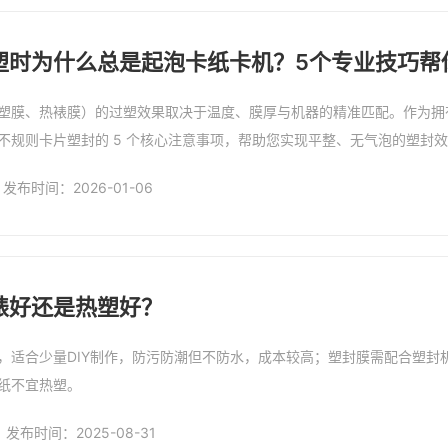
塑时为什么总是起泡卡纸卡机？5个专业技巧帮
塑膜、热裱膜）的过塑效果取决于温度、膜厚与机器的精准匹配。作为拥有
不规则卡片塑封的 5 个核心注意事项，帮助您实现平整、无气泡的塑封
发布时间：2026-01-06
裱好还是热塑好？
，适合少量DIY制作，防污防潮但不防水，成本较高；塑封膜需配合塑封
纸不宜热塑。
发布时间：2025-08-31