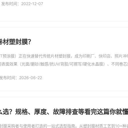
发布时间：2022-12-07
卷材塑封膜？
ET预涂膜）正在快速替代传统片材塑封膜，成为印刷厂、快印店、照片冲
同表面效果（光面/磨砂/触感/抗UV/背胶/可擦写/硬化水晶膜）、不同卷芯规格（
购和使用者无从下手。
发布时间：2026-06-22
么选？规格、厚度、故障排查等看完这篇你就
封膜采购者与使用者打造的一站式选型指南。从塑封膜材质工艺到10+种表面