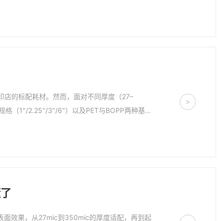
印店的标配耗材。然而，面对不同厚度（27–
>
1"/2.25"/3"/6"）以及PET与BOPP两种基材
懂了
效果，从27mic到350mic的厚度适配，再到起