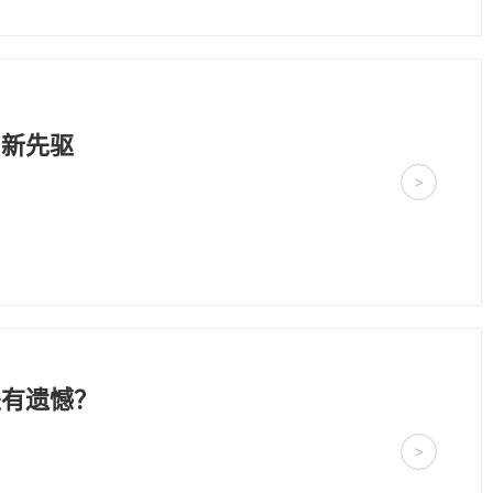
创新先驱
>
是有遗憾？
>