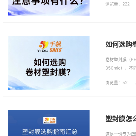
浏览量：222
如何选购
卷材塑封膜（P
350mic）、不
的选择，很多采
浏览量：52
塑封膜怎
这是一份专为塑